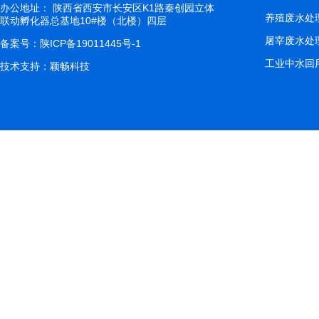
办公地址： 陕西省西安市长安区K1路秦创园立体
养殖废水处
联动孵化器总基地10#楼（北楼）四层
屠宰废水处
备案号：
陕ICP备19011445号-1
工业中水回
技术支持：
颖畅科技