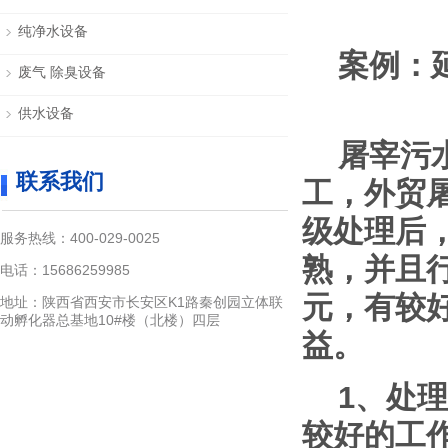
纯净水设备
案例：
废气 除臭设备
供水设备
屠宰污水
联系我们
工，外贸
级处理后
服务热线：400-029-0025
熟，并且
电话：15686259985
元，有较
地址：陕西省西安市长安区K1路秦创园立体联
动孵化器总基地10#楼（北楼）四层
益。
1、处
较好的工