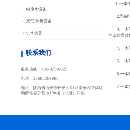
1.一体化
纯净水设备
2.泵站沉
废气 除臭设备
3.一体化
供水设备
的杂质通过
4.一体化
联系我们
5.一体化
服务热线：400-029-0025
6.一体化
电话：15686259985
7.一体化
地址：陕西省西安市长安区K1路秦创园立体联
动孵化器总基地10#楼（北楼）四层