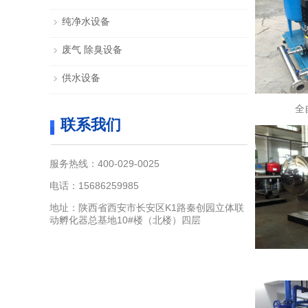
纯净水设备
废气 除臭设备
供水设备
全
联系我们
服务热线：400-029-0025
电话：15686259985
地址：陕西省西安市长安区K1路秦创园立体联
动孵化器总基地10#楼（北楼）四层