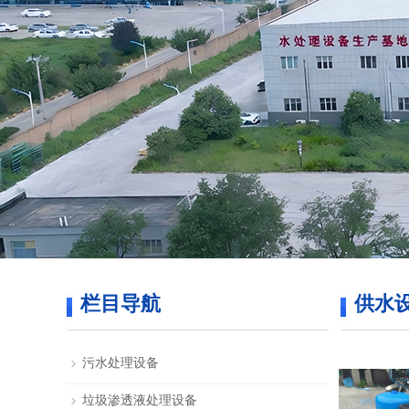
栏目导航
供水
污水处理设备
垃圾渗透液处理设备