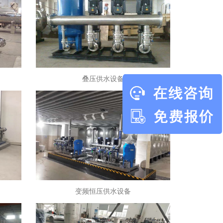
叠压供水设备
变频恒压供水设备